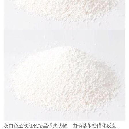
灰白色至浅红色结晶或浆状物。由硝基苯经磺化反应，