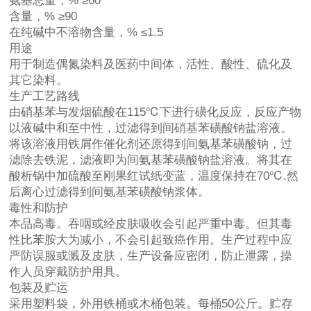
氨基总量，% ≥60
含量，% ≥90
在纯碱中不溶物含量，% ≤1.5
用途
用于制造偶氮染料及医药中间体，活性、酸性、硫化及
其它染料。
生产工艺路线
由硝基苯与发烟硫酸在115℃下进行磺化反应，反应产物
以液碱中和至中性，过滤得到间硝基苯磺酸钠盐溶液。
将该溶液用铁屑作催化剂还原得到间氨基苯磺酸钠，过
滤除去铁泥，滤液即为间氨基苯磺酸钠盐溶液。将其在
酸析锅中加硫酸至刚果红试纸变蓝，温度保持在70℃.然
后离心过滤得到间氨基苯磺酸钠浆体。
毒性和防护
本品高毒。吞咽或经皮肤吸收会引起严重中毒。但其毒
性比苯胺大为减小，不会引起致癌作用。生产过程中应
严防误服或溅及皮肤，生产设备应密闭，防止泄露，操
作人员穿戴防护用具。
包装及贮运
采用塑料袋，外用铁桶或木桶包装。每桶50公斤。贮存